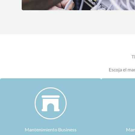
T
Escoja el ma
Mantenimiento Business
Man