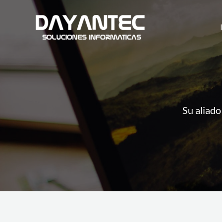
Ir
al
contenido
Su aliado