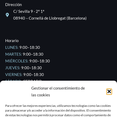
Dirección
C/ Sevilla 9 - 2º 1ª
08940 – Cornellá de Llobregat (Barcelona)
Horario
LUNES:
9:00–18:30
MARTES:
9:00–18:30
MIÉRCOLES:
9:00–18:30
JUEVES:
9:00–18:30
VIERNES:
9:00–18:30
SÁBADO:
CERRADO
Gestionar el consentimiento de
DOMINGO:
CERRADO
las cookies
Para ofrecer las mejores experiencias, utilizamos tecnologías como las cookies
para almacenar y/o acceder a la información del dispositivo. El consentimiento
de estas tecnologías nos permitirá procesar datos como el comportamiento de